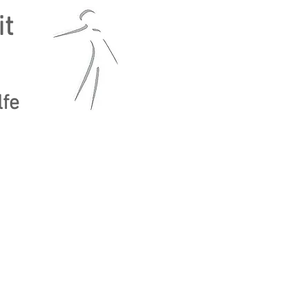
it
lfe